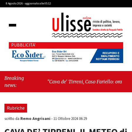
8 Agosto 2026 - aggiornato alle 05:12
PUBBLICITA'
Breaking
"Cava de' Tirreni, Caso Fariello: ora torniamo
news:
ai problemi veri"
-
"Cava de' Tirreni, quando
la burocrazia dimentica perché esiste"
Rubriche
Remo Angrisani
scritto da
-
11 Ottobre 2024 06:29