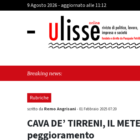
9 Agosto 2026 - aggiornato alle 11:12
"Cav
Breaking news:
Frat
Rubriche
Remo Angrisani
scritto da
-
01 Febbraio 2025 07:20
CAVA DE’ TIRRENI, IL MET
peggioramento