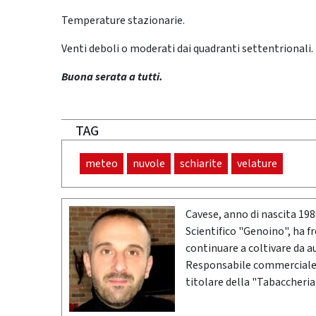
Temperature stazionarie.
Venti deboli o moderati dai quadranti settentrionali.
Buona serata a tutti.
TAG
meteo
nuvole
schiarite
velature
Cavese, anno di nascita 19
Scientifico "Genoino", ha f
continuare a coltivare da a
Responsabile commerciale n
titolare della "Tabaccheria