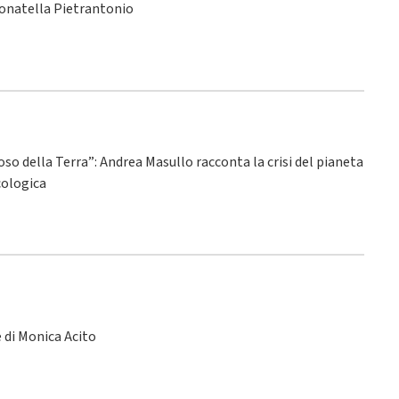
Donatella Pietrantonio
ioso della Terra”: Andrea Masullo racconta la crisi del pianeta
ecologica
le di Monica Acito