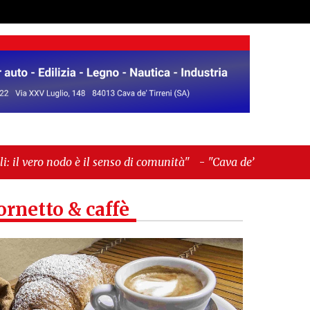
l senso di comunità"
-
"Cava de’ Tirreni, La
ornetto & caffè