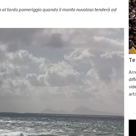
ino al tardo pomeriggio quando il manto nuvoloso tenderà ad
Te
Arr
dif
vid
art