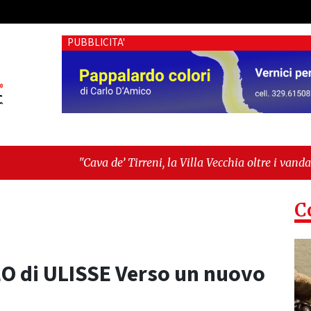
PUBBLICITA'
a de’ Tirreni, la Villa Vecchia oltre i vandali: il vero nodo è i
ellanza sull'ultima seduta consiliare: “Serve chiarezza!”"
C
EO di ULISSE Verso un nuovo