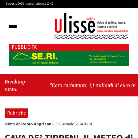
8 Agosto 2026 - aggiornato alle 10:40
PUBBLICITA'
Breaking
"Caro carburanti: 1,1 miliardi di euro in più al
news:
mese"
-
"Francesco Guccini, la voce di un
Paese intero"
Rubriche
Remo Angrisani
scritto da
-
18 Gennaio 2024 06:54