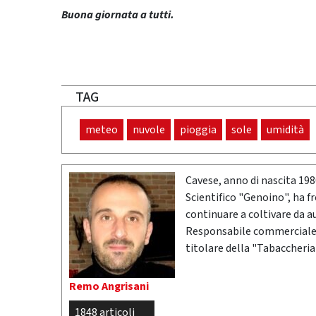
Buona giornata a tutti.
TAG
meteo
nuvole
pioggia
sole
umidità
Cavese, anno di nascita 19
Scientifico "Genoino", ha f
continuare a coltivare da a
Responsabile commerciale n
titolare della "Tabaccheria
Remo Angrisani
1848 articoli