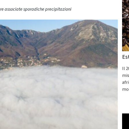
ere associate sporadiche precipitazioni
Es
Il 
mis
afr
mos