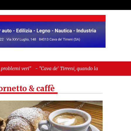
ava de' Tirreni, quando la burocrazia dimentica
ornetto & caffè