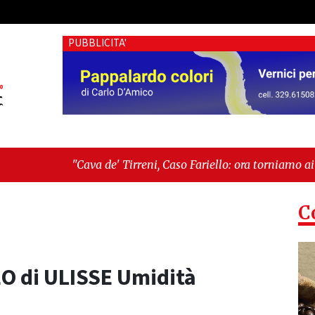
PUBBLICITA'
de' Tirreni, Caso Fariello: ora torniamo ai problemi veri"
-
"C
 esiste"
C
EO di ULISSE Umidità