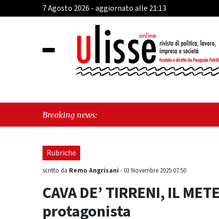
7 Agosto 2026 - aggiornato alle 21:13
"Cava 
Breaking news:
perché
Rubriche
Remo Angrisani
scritto da
-
03 Novembre 2025 07:50
CAVA DE’ TIRRENI, IL MET
protagonista