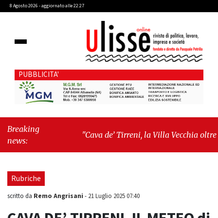
8 Agosto 2026 - aggiornato alle 22:27
PUBBLICITA'
Breaking
"Cava de’ Tirreni, la Villa Vecchia oltre i
news:
vandali: il vero nodo è il senso di
comunità"
-
"Cava de’ Tirreni, La
Fratellanza sull'ultima seduta consiliare:
Rubriche
“Serve chiarezza!”"
Remo Angrisani
scritto da
-
21 Luglio 2025 07:40