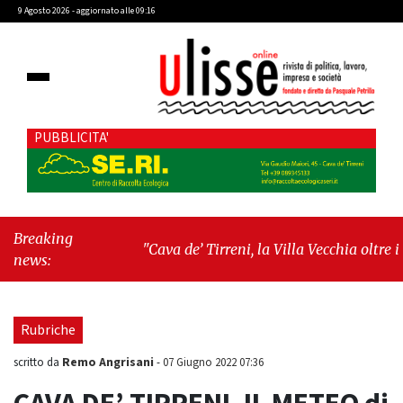
9 Agosto 2026 - aggiornato alle 09:16
PUBBLICITA'
Breaking
"Cava de’ Tirreni, la Villa Vecchia oltre i
news:
vandali: il vero nodo è il senso di comunità"
-
"Cava de’ Tirreni, La Fratellanza sull'ultima
seduta consiliare: “Serve chiarezza!”"
Rubriche
Remo Angrisani
scritto da
-
07 Giugno 2022 07:36