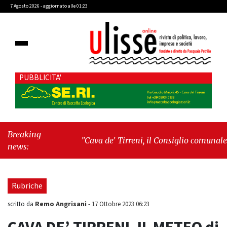
7 Agosto 2026 - aggiornato alle 01:23
PUBBLICITA'
Breaking
"Cava de' Tirreni, il Consiglio comunale
news:
conferma Sara Fariello. L'opposizione lascia
l'aula al momento del voto"
-
"Vietri sul
Mare, giornata storica: la ceramica ammessa
Rubriche
alla fase europea per l’IGP"
Remo Angrisani
scritto da
-
17 Ottobre 2023 06:23