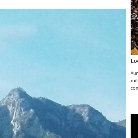
Lo
Aum
mil
con