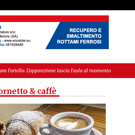
zione lascia l'aula al momento del voto"
-
"Vietri
IGP"
ornetto & caffè