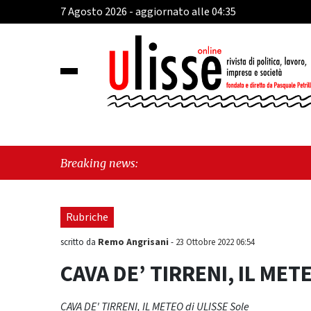
7 Agosto 2026 - aggiornato alle 04:35
"Cava de' 
Breaking news:
sul Mare, 
Rubriche
Remo Angrisani
scritto da
-
23 Ottobre 2022 06:54
CAVA DE’ TIRRENI, IL METE
CAVA DE' TIRRENI, IL METEO di ULISSE Sole