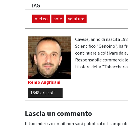
TAG
meteo
sole
velature
Cavese, anno di nascita 19
Scientifico "Genoino", ha f
continuare a coltivare da a
Responsabile commerciale n
titolare della "Tabaccheria
Remo Angrisani
1848 articoli
Lascia un commento
Il tuo indirizzo email non sarà pubblicato.
I campi ob