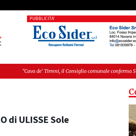
PUBBLICITA'
Tirreni, il Consiglio comunale conferma Sara Fariello. L'opposi
giornata storica: la ceramica ammessa alla fase europea per l’
C
O di ULISSE Sole