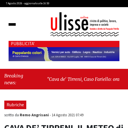
7 Agosto 2026 - aggiornato alle 16:50
PUBBLICITA'
Breaking
"Cava de' Tirreni, Caso Fariello: ora torniamo
news:
ai problemi veri"
-
"Cava de' Tirreni, quando
la burocrazia dimentica perché esiste"
Rubriche
Remo Angrisani
scritto da
-
14 Agosto 2021 07:49