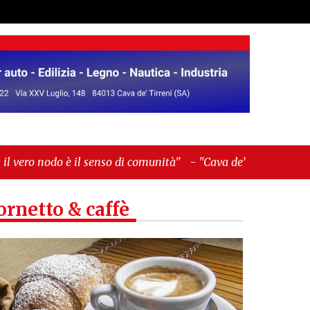
enso di comunità"
-
"Cava de’ Tirreni, La Fratellanza
ornetto & caffè