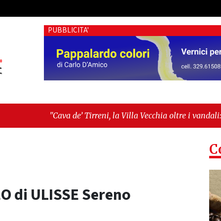
PUBBLICITA'
e’ Tirreni, la Villa Vecchia oltre i vandali: il vero nodo è il s
tima seduta consiliare: “Serve chiarezza!”"
C
EO di ULISSE Sereno