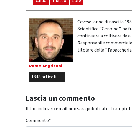
caldo
meteo
sole
Cavese, anno di nascita 19
Scientifico "Genoino", ha f
continuare a coltivare da a
Responsabile commerciale n
titolare della "Tabaccheria
Remo Angrisani
1848 articoli
Lascia un commento
Il tuo indirizzo email non sarà pubblicato.
I campi ob
Commento
*