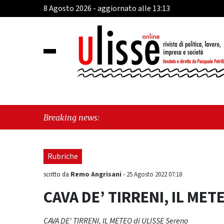
8 Agosto 2026 - aggiornato alle 13:13
"Cava d
Breaking news:
sull'ul
Rubriche
Remo Angrisani
scritto da
-
25 Agosto 2022 07:18
CAVA DE’ TIRRENI, IL MET
CAVA DE' TIRRENI, IL METEO di ULISSE Sereno