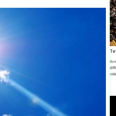
Te
Arr
dif
vid