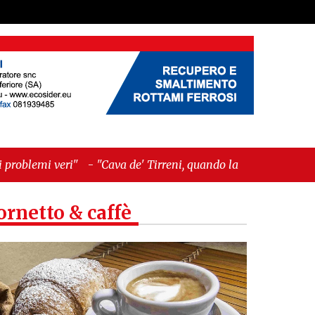
va de' Tirreni, quando la burocrazia dimentica
ornetto & caffè