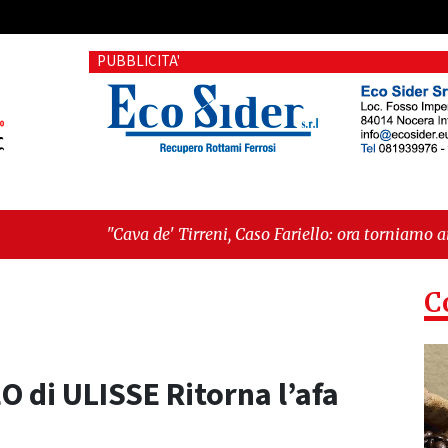
PUBBLICITA'
e' Tirreni, Caso Fariello: ora torniamo ai problemi veri"
-
"Ca
esiste"
C
O di ULISSE Ritorna l’afa