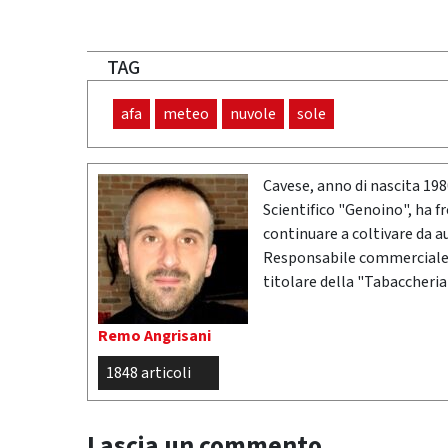
TAG
afa
meteo
nuvole
sole
Cavese, anno di nascita 19
Scientifico "Genoino", ha f
continuare a coltivare da a
Responsabile commerciale n
titolare della "Tabaccheria
Remo Angrisani
1848 articoli
Lascia un commento