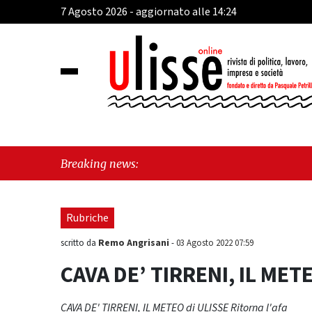
7 Agosto 2026 - aggiornato alle 14:24
"Cava d
Breaking news:
perché 
Rubriche
Remo Angrisani
scritto da
-
03 Agosto 2022 07:59
CAVA DE’ TIRRENI, IL METE
CAVA DE' TIRRENI, IL METEO di ULISSE Ritorna l'afa