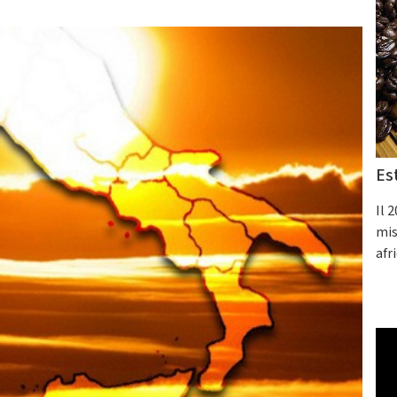
Es
Il 
mis
afr