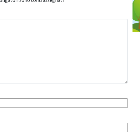
bligatori sono contrassegnati
*