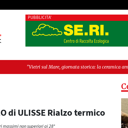
PUBBLICITA'
i sul Mare, giornata storica: la ceramica ammessa alla fase eur
il futuro"
C
O di ULISSE Rialzo termico
ri massimi non superiori ai 28°