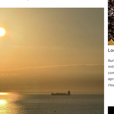
Lo
Aum
mil
con
apr
ris