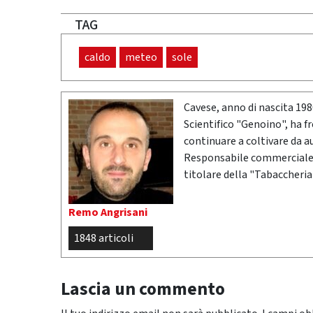
TAG
caldo
meteo
sole
Cavese, anno di nascita 19
Scientifico "Genoino", ha f
continuare a coltivare da a
Responsabile commerciale n
titolare della "Tabaccheria
Remo Angrisani
1848 articoli
Lascia un commento