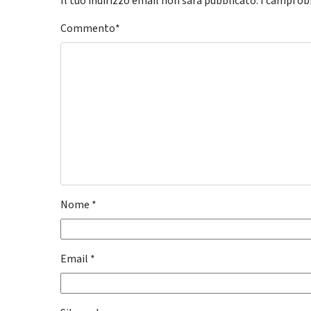
Il tuo indirizzo email non sarà pubblicato.
I campi ob
Commento
*
Nome
*
Email
*