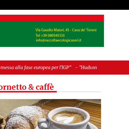
opea per l’IGP"
-
"Hudson Yards: qui New York
ornetto & caffè