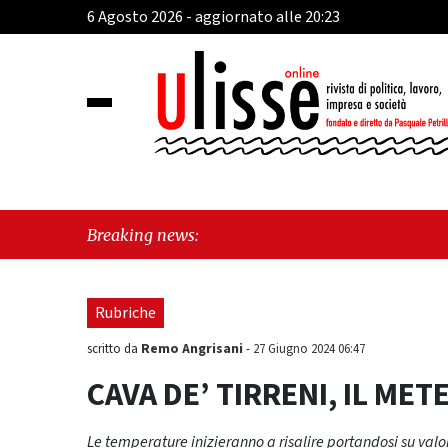
6 Agosto 2026 - aggiornato alle 20:23
"Vietr
Breaking news:
morde 
Rubriche
Remo Angrisani
scritto da
-
27 Giugno 2024 06:47
CAVA DE’ TIRRENI, IL METE
Le temperature inizieranno a risalire portandosi su valo