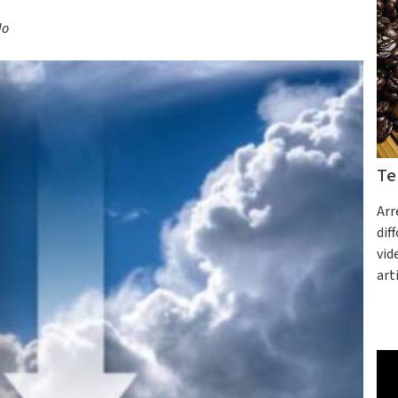
do
Te
Arr
dif
vid
art