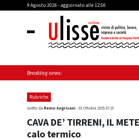
9 Agosto 2026 - aggiornato alle 12:50
"Cava
Breaking news:
Frate
Rubriche
Remo Angrisani
scritto da
-
01 Ottobre 2025 07:23
CAVA DE’ TIRRENI, IL METE
calo termico