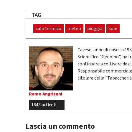
TAG
calo termico
meteo
pioggia
sole
Cavese, anno di nascita 19
Scientifico "Genoino", ha f
continuare a coltivare da a
Responsabile commerciale n
titolare della "Tabaccheria
Remo Angrisani
1848 articoli
Lascia un commento