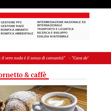
senso di comunità"
-
"Cava de’ Tirreni, La
ornetto & caffè