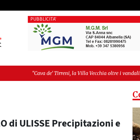
PUBBLICITA'
 de’ Tirreni, la Villa Vecchia oltre i vandali: il vero nodo è il 
llanza sull'ultima seduta consiliare: “Serve chiarezza!”"
C
O di ULISSE Precipitazioni e