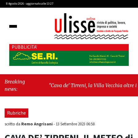
8 Agosto 2026 - aggiornato alle 13:27
PUBBLICITA'
Breaking
"Cava de’ Tirreni, la Villa Vecchia oltre i
news:
vandali: il vero nodo è il senso di comunità"
-
"Cava de’ Tirreni, La Fratellanza sull'ultima
seduta consiliare: “Serve chiarezza!”"
Rubriche
Remo Angrisani
scritto da
-
13 Settembre 2023 06:58