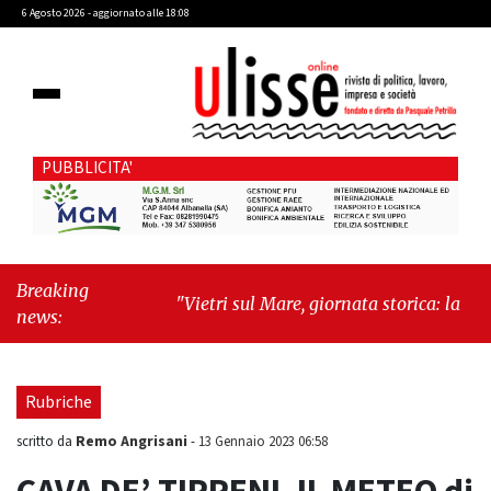
6 Agosto 2026 - aggiornato alle 18:08
PUBBLICITA'
Breaking
"Vietri sul Mare, giornata storica: la ceramica
news:
ammessa alla fase europea per l’IGP"
-
"Hudson Yards: qui New York morde il
futuro"
Rubriche
Remo Angrisani
scritto da
-
13 Gennaio 2023 06:58