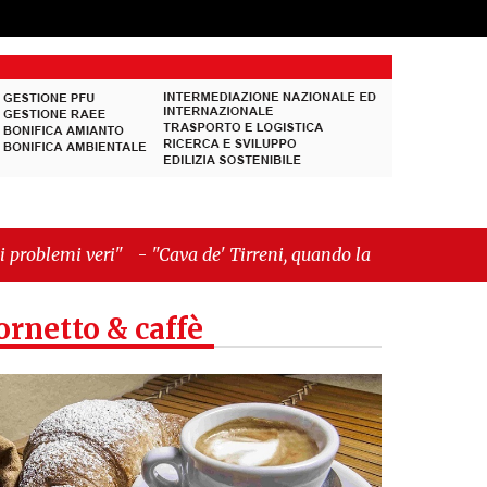
Cava de' Tirreni, quando la burocrazia dimentica
ornetto & caffè