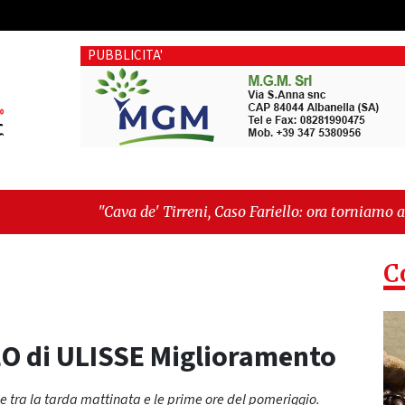
PUBBLICITA'
 de' Tirreni, Caso Fariello: ora torniamo ai problemi veri"
-
"
é esiste"
C
EO di ULISSE Miglioramento
e tra la tarda mattinata e le prime ore del pomeriggio.