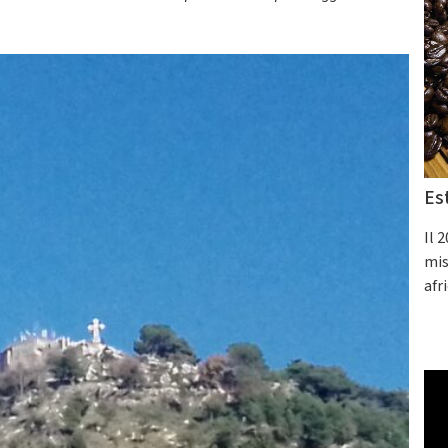
Es
Il 
mis
afr