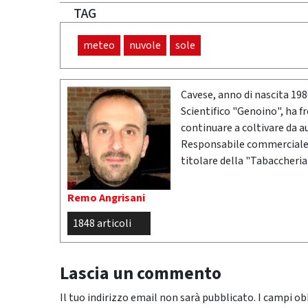
TAG
meteo
nuvole
sole
Cavese, anno di nascita 19
Scientifico "Genoino", ha f
continuare a coltivare da a
Responsabile commerciale n
titolare della "Tabaccheria
Remo Angrisani
1848 articoli
Lascia un commento
Il tuo indirizzo email non sarà pubblicato.
I campi ob