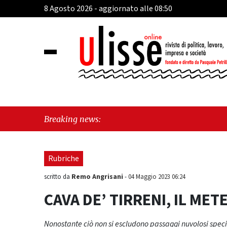
8 Agosto 2026 - aggiornato alle 08:50
"Cava
Breaking news:
perch
Rubriche
Remo Angrisani
scritto da
-
04 Maggio 2023 06:24
CAVA DE’ TIRRENI, IL MET
Nonostante ciò non si escludono passaggi nuvolosi speci