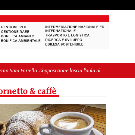
L'opposizione lascia l'aula al momento del voto"
-
 europea per l’IGP"
ornetto & caffè