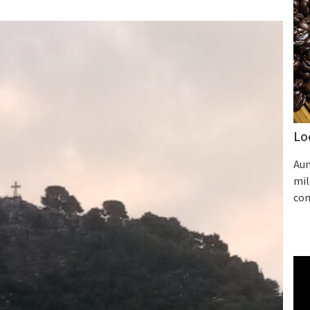
Lo
Aum
mil
con