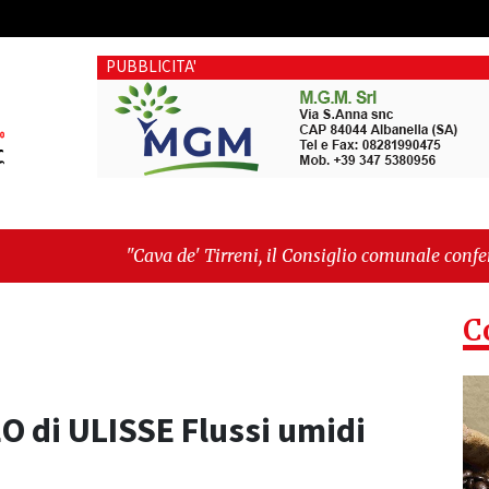
PUBBLICITA'
va de' Tirreni, il Consiglio comunale conferma Sara Fariello. 
etri sul Mare, giornata storica: la ceramica ammessa alla fase
C
O di ULISSE Flussi umidi