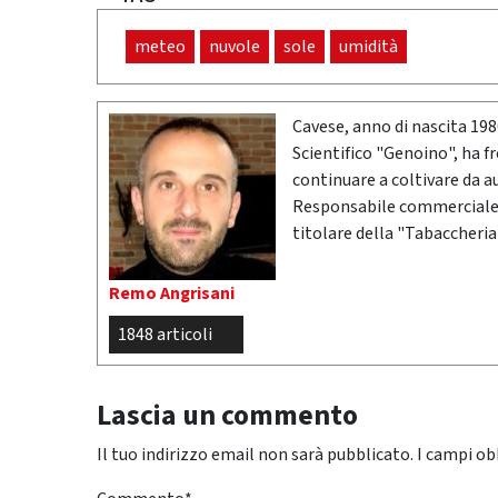
meteo
nuvole
sole
umidità
Cavese, anno di nascita 19
Scientifico "Genoino", ha f
continuare a coltivare da a
Responsabile commerciale n
titolare della "Tabaccheria
Remo Angrisani
1848 articoli
Lascia un commento
Il tuo indirizzo email non sarà pubblicato.
I campi ob