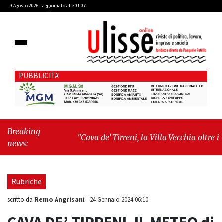
9 Agosto 2026 - aggiornato alle 01:07
PUBBLICITA'
Breaking
"Cava de’ Tirreni, la Villa Vecchia oltre i
news:
vandali: il vero nodo è il senso di comunità"
-
"Cava de’ Tirreni, La Fratellanza sull'ultima
seduta consiliare: “Serve chiarezza!”"
Rubriche
Remo Angrisani
scritto da
-
24 Gennaio 2024 06:10