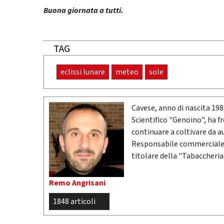
Buona giornata a tutti.
TAG
eclissi lunare
meteo
sole
Cavese, anno di nascita 19
Scientifico "Genoino", ha f
continuare a coltivare da a
Responsabile commerciale n
titolare della "Tabaccheria
Remo Angrisani
1848 articoli