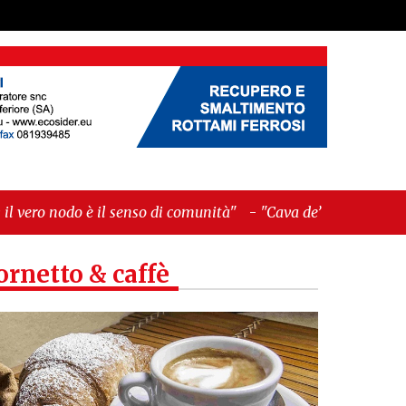
 senso di comunità"
-
"Cava de’ Tirreni, La
ornetto & caffè