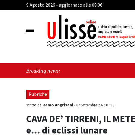
9 Agosto 2026 - aggiornato alle 09:06
"Cava
Breaking news:
Frate
Rubriche
Remo Angrisani
scritto da
-
07 Settembre 2025 07:38
CAVA DE’ TIRRENI, IL METE
e… di eclissi lunare