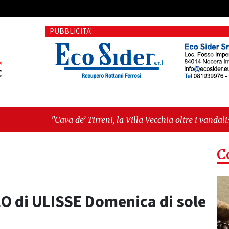
PUBBLICITA'
 de’ Tirreni, la Villa Vecchia oltre i vandali: il vero nodo è il
llanza sull'ultima seduta consiliare: “Serve chiarezza!”"
C
O di ULISSE Domenica di sole