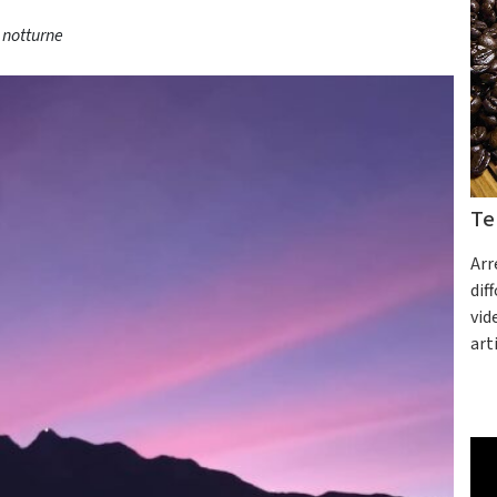
 notturne
Te
Arr
dif
vid
art