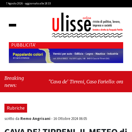
7 Agosto 2026 - aggiornato alle 18:33
PUBBLICITA'
Breaking
"Cava de' Tirreni, Caso Fariello: ora torniamo
news:
ai problemi veri"
-
"Cava de' Tirreni, quando
la burocrazia dimentica perché esiste"
Rubriche
Remo Angrisani
scritto da
-
16 Ottobre 2024 06:05