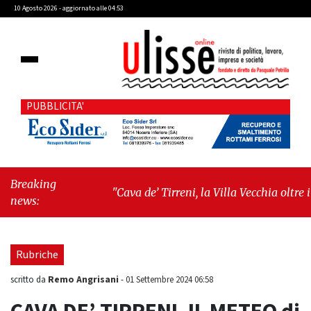
10 Agosto 2026 - aggiornato alle 04:53
PUBBLICITA'
Breaking
"Cava de’ Tirreni, la Villa Vecchia oltre i
news:
vandali: il vero nodo è il senso di comunità"
-
"Cava de’ Tirreni, La Fratellanza sull'ultima
seduta consiliare: “Serve chiarezza!”"
Rubriche
Remo Angrisani
scritto da
-
01 Settembre 2024 06:58