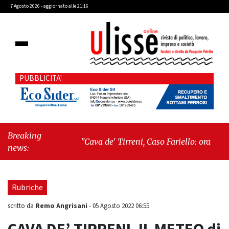
7 Agosto 2026 - aggiornato alle 21:16
PUBBLICITA'
Breaking
"Cava de' Tirreni, Caso Fariello: ora torniamo
news:
ai problemi veri"
-
"Cava de' Tirreni, quando
la burocrazia dimentica perché esiste"
Rubriche
Remo Angrisani
scritto da
-
05 Agosto 2022 06:55