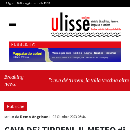
9 Agosto 2026 - aggiornato alle 13:36
PUBBLICITA'
Breaking
"Cava de’ Tirreni, la Villa Vecchia oltre i
news:
vandali: il vero nodo è il senso di comunità"
-
"Cava de’ Tirreni, La Fratellanza sull'ultima
seduta consiliare: “Serve chiarezza!”"
Rubriche
Remo Angrisani
scritto da
-
02 Ottobre 2023 06:44