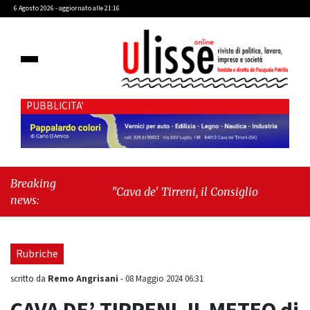
6 Agosto 2026 - aggiornato alle 21:16
PUBBLICITA'
Breaking
"Cava de' Tirreni, il Consiglio comunale
news:
conferma Sara Fariello. L'opposizione lascia
l'aula al momento del voto"
-
"Vietri sul
Mare, giornata storica: la ceramica ammessa
Rubriche
alla fase europea per l’IGP"
Remo Angrisani
scritto da
-
08 Maggio 2024 06:31