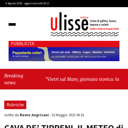
6 Agosto 2026 - aggiornato alle 18:11
PUBBLICITA'
Breaking
"Vietri sul Mare, giornata storica: la ceramica
news:
ammessa alla fase europea per l’IGP"
-
"Hudson Yards: qui New York morde il futuro"
Rubriche
Remo Angrisani
scritto da
-
02 Maggio 2023 06:16