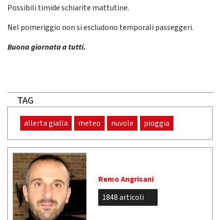
Possibili timide schiarite mattutine.
Nel pomeriggio non si escludono temporali passeggeri.
Buona giornata a tutti.
TAG
allerta gialla
meteo
nuvole
pioggia
Remo Angrisani
1848 articoli