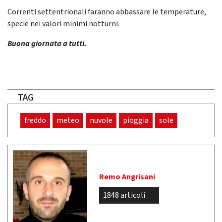
Correnti settentrionali faranno abbassare le temperature,
specie nei valori minimi notturni.
Buona giornata a tutti.
TAG
freddo
meteo
nuvole
pioggia
sole
Remo Angrisani
1848 articoli