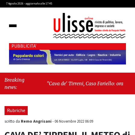
7 Agosto 2026 - aggiornato alle 17:45
PUBBLICITA'
Breaking
"Cava de' Tirreni, Caso Fariello: ora torniamo
news:
ai problemi veri"
-
"Cava de' Tirreni, quando
la burocrazia dimentica perché esiste"
Rubriche
Remo Angrisani
scritto da
-
06 Novembre 2022 06:09