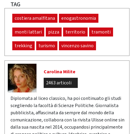
TAG
costiera amalfitana
enogastronomia
monti lattari
pizza
territorio
tramonti
trekking
turismo
vincenzo savino
Carolina Milite
2463 articoli
Diplomata al liceo classico, ha poi continuato gli studi
scegliendo la facoltà di Scienze Politiche. Giornalista
pubblicista, affascinata da sempre dal mondo della
comunicazione, collabora con la rivista Ulisse online sin
dalla sua nascita nel 2014, occupandosi principalmente