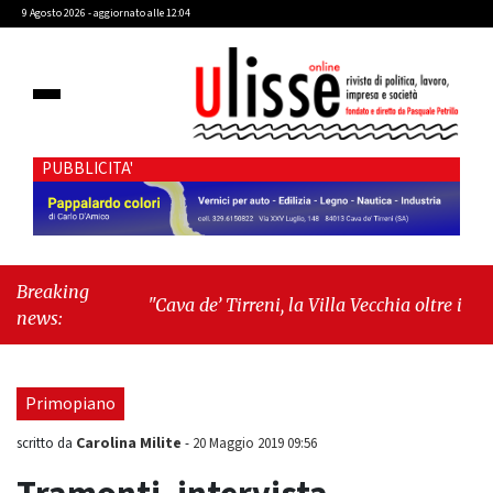
9 Agosto 2026 - aggiornato alle 12:04
PUBBLICITA'
Breaking
"Cava de’ Tirreni, la Villa Vecchia oltre i vandali: il
news:
vero nodo è il senso di comunità"
-
"Cava de’
Tirreni, La Fratellanza sull'ultima seduta consiliare:
“Serve chiarezza!”"
Primopiano
Carolina Milite
scritto da
-
20 Maggio 2019 09:56