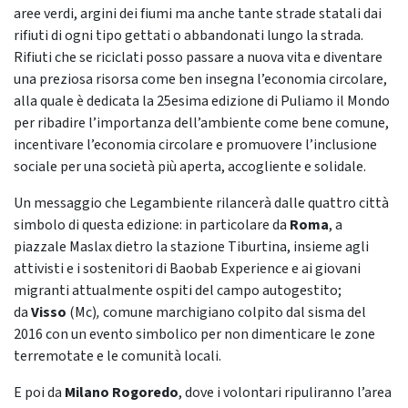
aree verdi, argini dei fiumi ma anche tante strade statali dai
rifiuti di ogni tipo gettati o abbandonati lungo la strada.
Rifiuti che se riciclati posso passare a nuova vita e diventare
una preziosa risorsa come ben insegna l’economia circolare,
alla quale è dedicata la 25esima edizione di Puliamo il Mondo
per ribadire l’importanza dell’ambiente come bene comune,
incentivare l’economia circolare e promuovere l’inclusione
sociale per una società più aperta, accogliente e solidale.
Un messaggio che Legambiente rilancerà dalle quattro città
simbolo di questa edizione: in particolare da
Roma
, a
piazzale Maslax dietro la stazione Tiburtina, insieme agli
attivisti e i sostenitori di Baobab Experience e ai giovani
migranti attualmente ospiti del campo autogestito;
da
Visso
(Mc)
,
comune marchigiano colpito dal sisma del
2016 con un evento simbolico per non dimenticare le zone
terremotate e le comunità locali.
E poi da
Milano
Rogoredo
, dove i volontari ripuliranno l’area