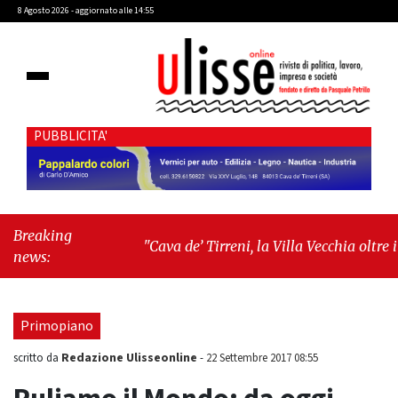
8 Agosto 2026 - aggiornato alle 14:55
PUBBLICITA'
Breaking
"Cava de’ Tirreni, la Villa Vecchia oltre i
news:
vandali: il vero nodo è il senso di comunità"
-
"Cava de’ Tirreni, La Fratellanza sull'ultima
seduta consiliare: “Serve chiarezza!”"
Primopiano
Redazione Ulisseonline
scritto da
-
22 Settembre 2017 08:55