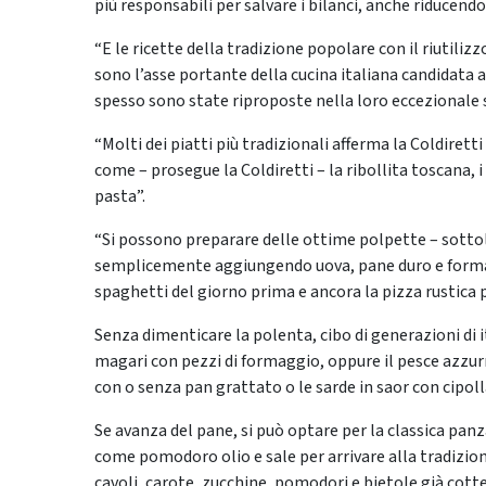
più responsabili per salvare i bilanci, anche riducendo
“E le ricette della tradizione popolare con il riutilizz
sono l’asse portante della cucina italiana candidata
spesso sono state riproposte nella loro eccezionale se
“Molti dei piatti più tradizionali afferma la Coldiret
come – prosegue la Coldiretti – la ribollita toscana, i 
pasta”.
“Si possono preparare delle ottime polpette – sottol
semplicemente aggiungendo uova, pane duro e formaggi
spaghetti del giorno prima e ancora la pizza rustica 
Senza dimenticare la polenta, cibo di generazioni di i
magari con pezzi di formaggio, oppure il pesce azzurro
con o senza pan grattato o le sarde in saor con cipoll
Se avanza del pane, si può optare per la classica pan
come pomodoro olio e sale per arrivare alla tradizion
cavoli, carote, zucchine, pomodori e bietole già cotte