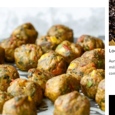
Lo
Aum
mil
con