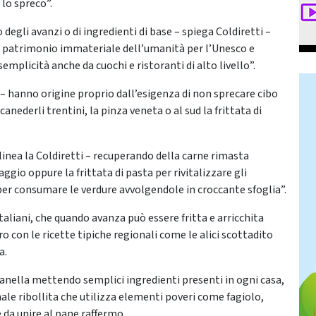
 lo spreco”.
o degli avanzi o di ingredienti di base – spiega Coldiretti –
 a patrimonio immateriale dell’umanità per l’Unesco e
mplicità anche da cuochi e ristoranti di alto livello”.
ti – hanno origine proprio dall’esigenza di non sprecare cibo
canederli trentini, la pinza veneta o al sud la frittata di
inea la Coldiretti – recuperando della carne rimasta
o oppure la frittata di pasta per rivitalizzare gli
per consumare le verdure avvolgendole in croccante sfoglia”.
taliani, che quando avanza può essere fritta e arricchita
 con le ricette tipiche regionali come le alici scottadito
a.
zanella mettendo semplici ingredienti presenti in ogni casa,
ale ribollita che utilizza elementi poveri come fagiolo,
 da unire al pane raffermo.