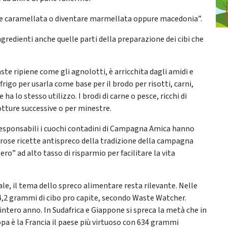
re se caramellata o diventare marmellata oppure macedonia”.
gredienti anche quelle parti della preparazione dei cibi che
te ripiene come gli agnolotti, è arricchita dagli amidi e
rigo per usarla come base per il brodo per risotti, carni,
 ha lo stesso utilizzo. I brodi di carne o pesce, ricchi di
otture successive o per minestre.
esponsabili i cuochi contadini di Campagna Amica hanno
erose ricette antispreco della tradizione della campagna
o” ad alto tasso di risparmio per facilitare la vita
e, il tema dello spreco alimentare resta rilevante. Nelle
,2 grammi di cibo pro capite, secondo Waste Watcher.
’intero anno. In Sudafrica e Giappone si spreca la metà che in
pa è la Francia il paese più virtuoso con 634 grammi