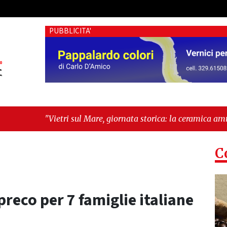
PUBBLICITA'
ul Mare, giornata storica: la ceramica ammessa alla fase europe
C
preco per 7 famiglie italiane