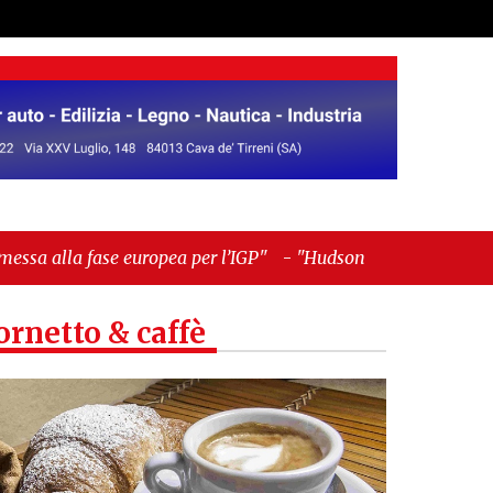
a per l’IGP"
-
"Hudson Yards: qui New York morde
ornetto & caffè