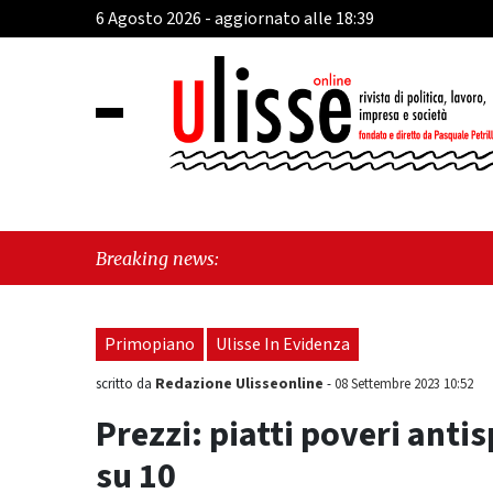
6 Agosto 2026 - aggiornato alle 18:39
"Vietri s
Breaking news:
il futuro"
Primopiano
Ulisse In Evidenza
Redazione Ulisseonline
scritto da
-
08 Settembre 2023 10:52
Prezzi: piatti poveri antis
su 10