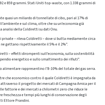
2 e 859 grammi. Stati Uniti top-waste, con 1.338 grammi di
quasi un miliardo di tonnellate di cibo, pari al 17% di
l’ambiente e sul clima, oltre che su un’economia già
analisi della Coldiretti su dati Onu.
ni private – rileva Coldiretti – dove si butta mediamente circa
 ne gettano rispettivamente il 5% e il 2%”.
etti – effetti dirompenti sull’economia, sulla sostenibilità
pendio energetico e sullo smaltimento dei rifiuti”.
eco alimentare rappresentino l’8-10% del totale dei gas serra.
tre che economico contro il quale Coldiretti è impegnata da
i attraverso il progetto dei mercati di Campagna Amica per il
e fattorie e dei mercati a chilometri zero che riduce le
re freschezza e tempi più lunghi di conservazione degli
ti Ettore Prandini.