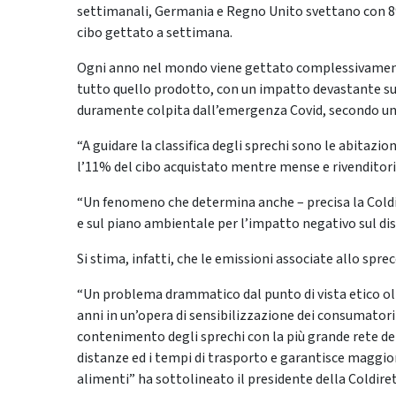
settimanali, Germania e Regno Unito svettano con 89
cibo gettato a settimana.
Ogni anno nel mondo viene gettato complessivamente 
tutto quello prodotto, con un impatto devastante sul
duramente colpita dall’emergenza Covid, secondo una 
“A guidare la classifica degli sprechi sono le abitazio
l’11% del cibo acquistato mentre mense e rivenditori
“Un fenomeno che determina anche – precisa la Coldir
e sul piano ambientale per l’impatto negativo sul dis
Si stima, infatti, che le emissioni associate allo spr
“Un problema drammatico dal punto di vista etico ol
anni in un’opera di sensibilizzazione dei consumator
contenimento degli sprechi con la più grande rete dell
distanze ed i tempi di trasporto e garantisce maggio
alimenti” ha sottolineato il presidente della Coldiret