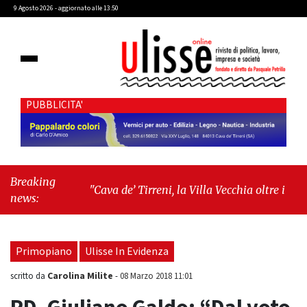
9 Agosto 2026 - aggiornato alle 13:50
PUBBLICITA'
Breaking
"Cava de’ Tirreni, la Villa Vecchia oltre i vandali: il
news:
vero nodo è il senso di comunità"
-
"Cava de’
Tirreni, La Fratellanza sull'ultima seduta
consiliare: “Serve chiarezza!”"
Primopiano
Ulisse In Evidenza
Carolina Milite
scritto da
-
08 Marzo 2018 11:01