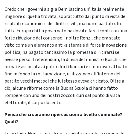
Credo che i governi a sigla Dem lascino un’Italia realmente
migliore di quella trovata, soprattutto dal punto di vista dei
risultati economici e dei diritti civili, ma non è bastato. In
tutta Europa chi ha governato ha dovuto fare i conti con una
forte riduzione del consenso. Inoltre Renzi, che era stato
visto come un elemento anti-sistema e di forte innovazione
politica, ha pagato tantissimo la promessa di ritirarsi se
avesse perso il referendum, la difesa del ministro Boschi che
ormai è associata ai poteri forti bancari e il non aver attuato
fino in fondo la rottamazione, utilizzando all’interno del
partito vecchi metodi che lui stesso aveva criticato. Oltre a
ciò, alcune riforme come la Buona Scuola ci hanno fatto
rompere con uno dei nostri zoccoli duri dal punto di vista
elettorale, il corpo docenti.
Pensa che ci saranno ripercussioni a livello comunale?
Quali?
Lo escludo. Non ci sarà alcuna ricaduta in ambito comunale.