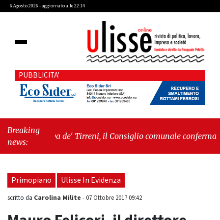
6 Agosto 2026 - aggiornato alle 22:14
PUBBLICITA'
Breaking
"Cava de' Tirreni, il Consiglio comunale conferma Sara
news:
Fariello. L'opposizione lascia l'aula al momento del
voto"
-
"Vietri sul Mare, giornata storica: la ceramica
ammessa alla fase europea per l’IGP"
Primopiano
Ulisse In Evidenza
Carolina Milite
scritto da
-
07 Ottobre 2017 09:42