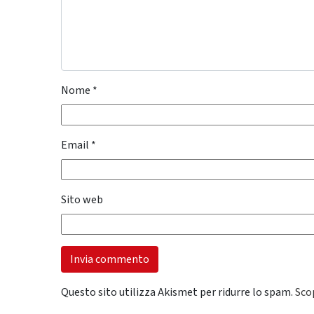
Nome
*
Email
*
Sito web
Questo sito utilizza Akismet per ridurre lo spam.
Sco