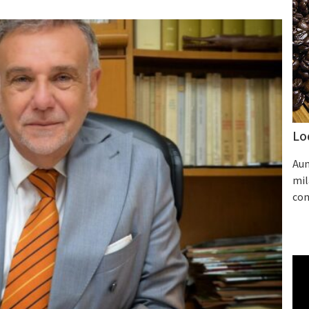
Lo
Aum
mil
con