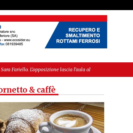
sizione lascia l'aula al momento del voto"
-
"Vietri
l’IGP"
ornetto & caffè