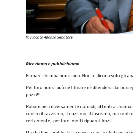
l’avvocato Alfonso Senatore
Riceviamo e pubblichiamo
Filmare chi ruba non si può. Non lo dicono solo gli ana
Per loro non si può né filmare né difendersi dai borseg
pazzi!!!
Rubare per i diversamente nomadi, attenti a chiamarli
contro il razzismo, il nazismo, il fascismo, ma cont
certamente, per loro, molti riguardi. Anzi!
Ma che fine avrebbe fatto questo nostro bel paese se