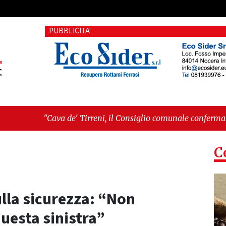
PUBBLICITA'
' Tirreni, il Consiglio comunale conferma Sara Fariello. L'oppo
, giornata storica: la ceramica ammessa alla fase europea per 
C
ulla sicurezza: “Non
uesta sinistra”