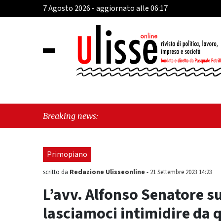
7 Agosto 2026 - aggiornato alle 06:17
"Cava de
Breaking news:
sul Mare
Primopiano
Redazione Ulisseonline
scritto da
-
21 Settembre 2023 14:23
L’avv. Alfonso Senatore s
lasciamoci intimidire da q