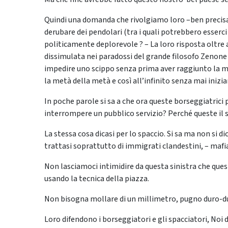
Quindi una domanda che rivolgiamo loro –ben precisa
derubare dei pendolari (tra i quali potrebbero esserci 
politicamente deplorevole ? – La loro risposta oltre
dissimulata nei paradossi del grande filosofo Zenone
impedire uno scippo senza prima aver raggiunto la m
la metà della metà e così all’infinito senza mai iniziar
In poche parole si sa a che ora queste borseggiatrici
interrompere un pubblico servizio? Perché queste il 
La stessa cosa dicasi per lo spaccio. Si sa ma non si 
trattasi soprattutto di immigrati clandestini, – mafia
Non lasciamoci intimidire da questa sinistra che quest
usando la tecnica della piazza.
Non bisogna mollare di un millimetro, pugno duro-du
Loro difendono i borseggiatori e gli spacciatori, Noi d