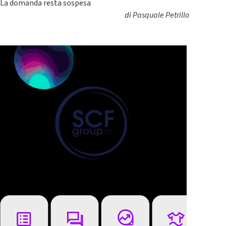
La domanda resta sospesa
di
Pasquale Petrillo