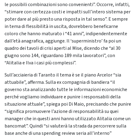
le possibili combinazioni sono convenienti”. Occorre, infatti,
“stimare con certezza costi e impatti sull’intero sistema per
poter dare al più presto una risposta in tal senso”. E sempre
in tema di flessibilità in uscita, dovrebbero beneficarne
coloro che hanno maturato i “41 anni”, indipendentemente
dall’età anagrafica, aggiunge. Il ‘superministro’ fa poi un
quadro dei tavoli di crisi aperti al Mise, dicendo che “al 30
giugno sono 144, riguardano 189 mila lavoratori”, con
“Alitalia e Ilva i casi più complessi”.
Sull’acciaieria di Taranto il tema è se il piano Arcelor “sia
attuabile”, afferma. Sulla ex compagnia di bandiera “il
governo sta analizzando tutte le informazioni economiche
perché vogliamo individuare e punire i responsabili della
situazione attuale”, spiega poi Di Maio, precisando che punire
“significa promuovere l’azione di responsabilità su quei
manager che in questi anni hanno utilizzato Alitalia come un
bancomat”. Quindi “si valuterà la strada da percorrere sulla
base anche di una spending review seria all’interno”