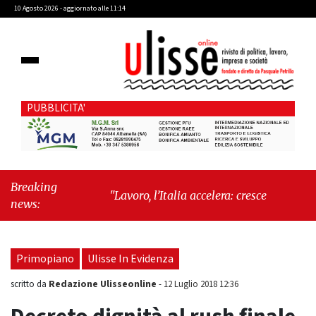
10 Agosto 2026 - aggiornato alle 11:14
PUBBLICITA'
Breaking
"Lavoro, l’Italia accelera: cresce l’occupazione,
news:
cala la disoccupazione"
-
"Massimiliano
Cencelli, una figura quasi mitologica della
Prima Repubblica"
Primopiano
Ulisse In Evidenza
Redazione Ulisseonline
scritto da
-
12 Luglio 2018 12:36