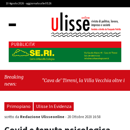
10 Agosto 2026 - aggiornato alle 05:26
PUBBLICITA'
Breaking
"Cava de’ Tirreni, la Villa Vecchia oltre i vandali:
news:
il vero nodo è il senso di comunità"
-
"Cava de’
Tirreni, La Fratellanza sull'ultima seduta
consiliare: “Serve chiarezza!”"
Primopiano
Ulisse In Evidenza
Redazione Ulisseonline
scritto da
-
28 Ottobre 2020 16:58