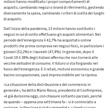
milioni hanno modificato i propri comportamenti di
acquisto, cambiando negozi o brand di riferimento, gestendo
diversamente la spesa, cambiando i criteri di scelta dei luoghi
di acquisto.
Dall’inizio della pandemia, 13 milioni hanno sostituito i
negozi in cui di solito effettuano gli acquisti alimentari. Nel
periodo dell’emergenza il 42,7% ha acquistato online
prodotti che prima comprava nei negozi fisici, in particolare i
giovani (52,2%) e i laureati (47,4%). In generale, dopo il
Covid-19 il 38% degli italiani afferma che non tornerà alle
vecchie abitudini di consumo. Il futuro si sta forgiando nel
fuoco dell’emergenza. E il retail, motore economico e grande
bacino occupazionale, sarà imprescindibile per la ripresa.
«La situazione della distribuzione e del commercio in
generale», ha detto Mario Resca, presidente di Confimprese,
«è già durissima oggi, con chiusure soltanto parziali, perché
da quando ‒ appena una settimana fa ‒ si è cominciato a
parlarne, la flessione è stata immediata, i clienti si sono