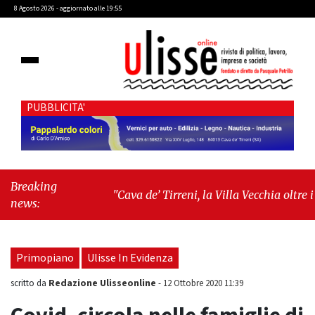
8 Agosto 2026 - aggiornato alle 19:55
PUBBLICITA'
Breaking
"Cava de’ Tirreni, la Villa Vecchia oltre i
news:
vandali: il vero nodo è il senso di comunità"
-
"Cava de’ Tirreni, La Fratellanza sull'ultima
seduta consiliare: “Serve chiarezza!”"
Primopiano
Ulisse In Evidenza
Redazione Ulisseonline
scritto da
-
12 Ottobre 2020 11:39