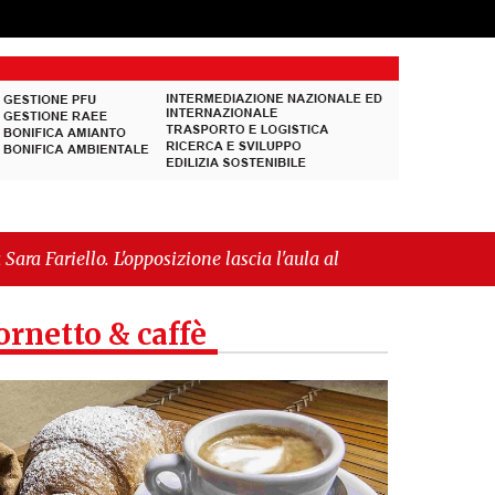
opposizione lascia l'aula al momento del voto"
-
uropea per l’IGP"
ornetto & caffè