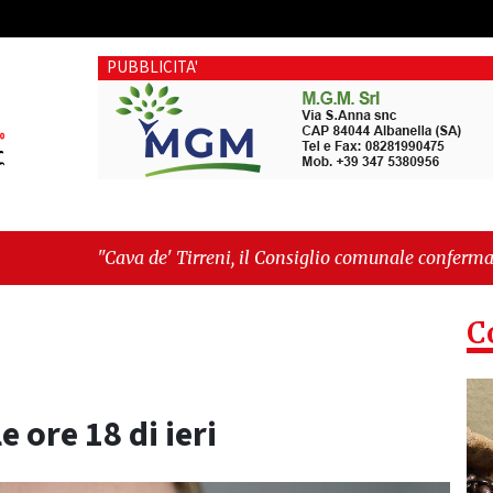
PUBBLICITA'
a de' Tirreni, il Consiglio comunale conferma Sara Fariello. L'
tri sul Mare, giornata storica: la ceramica ammessa alla fase e
C
le ore 18 di ieri