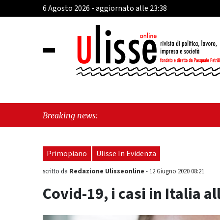
6 Agosto 2026 - aggiornato alle 23:38
"Cav
Breaking news:
"Vie
Primopiano
Ulisse In Evidenza
Redazione Ulisseonline
scritto da
-
12 Giugno 2020 08:21
Covid-19, i casi in Italia al