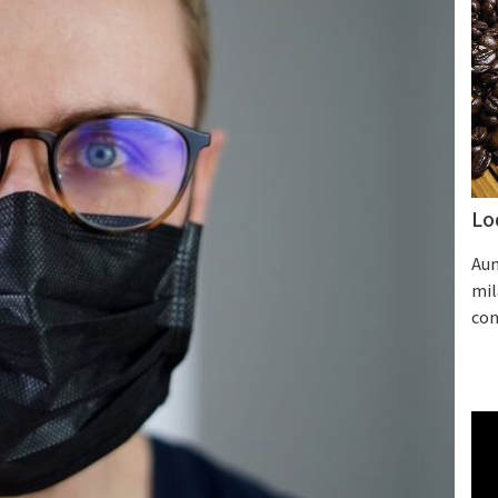
Lo
Aum
mil
con