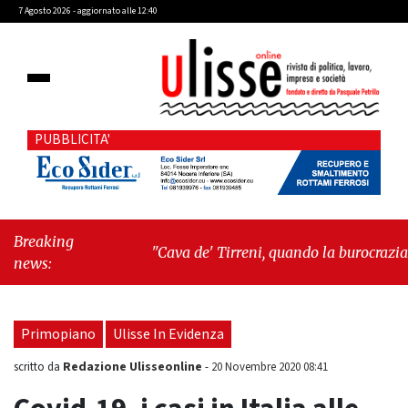
7 Agosto 2026 - aggiornato alle 12:40
PUBBLICITA'
Breaking
"Cava de' Tirreni, quando la burocrazia
news:
dimentica perché esiste"
-
"Oggi New York
mi ha rubato il cuore. Ancora"
Primopiano
Ulisse In Evidenza
Redazione Ulisseonline
scritto da
-
20 Novembre 2020 08:41