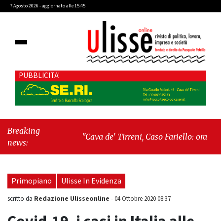
7 Agosto 2026 - aggiornato alle 15:45
PUBBLICITA'
Breaking
"Cava de' Tirreni, Caso Fariello: ora torniamo
news:
ai problemi veri"
-
"Cava de' Tirreni,
quando la burocrazia dimentica perché
esiste"
Primopiano
Ulisse In Evidenza
Redazione Ulisseonline
scritto da
-
04 Ottobre 2020 08:37