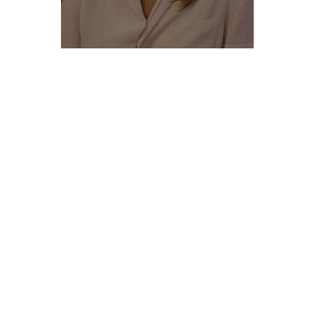
Cava de' Tirreni, quando la burocrazia
dimentica perché esiste
Gennaro Pierri
-
07/08/2026