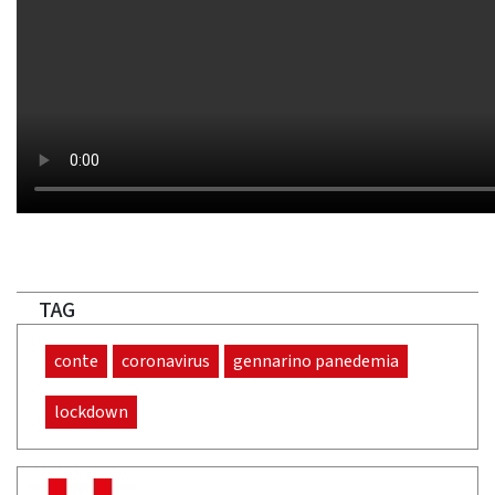
TAG
conte
coronavirus
gennarino panedemia
lockdown