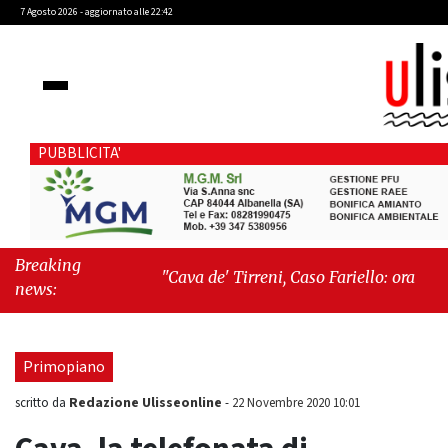
7 Agosto 2026 - aggiornato alle 22:42
PUBBLICITA'
Breaking
"Cava de' Tirreni, Caso Fariello: ora torniamo
news:
ai problemi veri"
-
"Cava de' Tirreni, quando
la burocrazia dimentica perché esiste"
Primopiano
Redazione Ulisseonline
scritto da
-
22 Novembre 2020 10:01