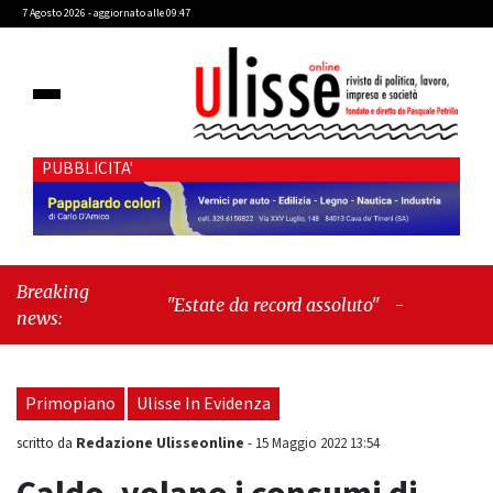
7 Agosto 2026 - aggiornato alle 09:47
PUBBLICITA'
Breaking
"Estate da record assoluto"
-
"Francesco
news:
Guccini mi insegnò che Tex Willer era
letteratura"
Primopiano
Ulisse In Evidenza
Redazione Ulisseonline
scritto da
-
15 Maggio 2022 13:54