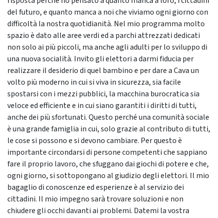
risposta perché ho pensato a quanto manca a loro, i cittadini
del futuro, e quanto manca a noi che viviamo ogni giorno con
difficoltà la nostra quotidianità. Nel mio programma molto
spazio è dato alle aree verdi ed a parchi attrezzati dedicati
non solo ai più piccoli, ma anche agli adulti per lo sviluppo di
una nuova socialità. Invito gli elettori a darmi fiducia per
realizzare il desiderio di quel bambino e per dare a Cava un
volto più moderno in cui si viva in sicurezza, sia facile
spostarsi con i mezzi pubblici, la macchina burocratica sia
veloce ed efficiente e in cui siano garantiti i diritti di tutti,
anche dei più sfortunati. Questo perché una comunità sociale
è una grande famiglia in cui, solo grazie al contributo di tutti,
le cose si possono e si devono cambiare. Per questo è
importante circondarsi di persone competenti che sappiano
fare il proprio lavoro, che sfuggano dai giochi di potere e che,
ogni giorno, si sottopongano al giudizio degli elettori. Il mio
bagaglio di conoscenze ed esperienze è al servizio dei
cittadini. Il mio impegno sarà trovare soluzioni e non
chiudere gli occhi davanti ai problemi. Datemi la vostra