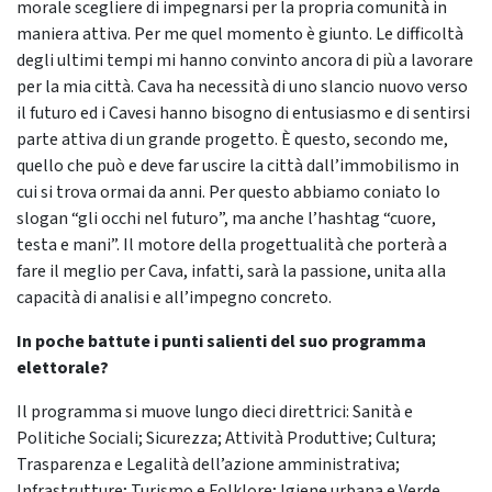
morale scegliere di impegnarsi per la propria comunità in
maniera attiva. Per me quel momento è giunto. Le difficoltà
degli ultimi tempi mi hanno convinto ancora di più a lavorare
per la mia città. Cava ha necessità di uno slancio nuovo verso
il futuro ed i Cavesi hanno bisogno di entusiasmo e di sentirsi
parte attiva di un grande progetto. È questo, secondo me,
quello che può e deve far uscire la città dall’immobilismo in
cui si trova ormai da anni. Per questo abbiamo coniato lo
slogan “gli occhi nel futuro”, ma anche l’hashtag “cuore,
testa e mani”. Il motore della progettualità che porterà a
fare il meglio per Cava, infatti, sarà la passione, unita alla
capacità di analisi e all’impegno concreto.
In poche battute i punti salienti del suo programma
elettorale?
Il programma si muove lungo dieci direttrici: Sanità e
Politiche Sociali; Sicurezza; Attività Produttive; Cultura;
Trasparenza e Legalità dell’azione amministrativa;
Infrastrutture; Turismo e Folklore; Igiene urbana e Verde