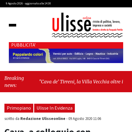
9 Agosto 2026 - aggiornato alle 14:30
PUBBLICITA'
Breaking
"Cava de’ Tirreni, la Villa Vecchia oltre i vandali: il
news:
vero nodo è il senso di comunità"
-
"Cava de’
Tirreni, La Fratellanza sull'ultima seduta consiliare:
“Serve chiarezza!”"
Primopiano
Ulisse In Evidenza
Redazione Ulisseonline
scritto da
-
09 Agosto 2020 11:06