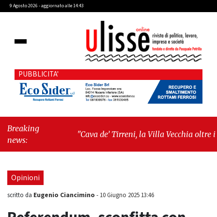
9 Agosto 2026 - aggiornato alle 14:43
PUBBLICITA'
Breaking
"Cava de’ Tirreni, la Villa Vecchia oltre i
news:
vandali: il vero nodo è il senso di comunità"
-
"Cava de’ Tirreni, La Fratellanza sull'ultima
seduta consiliare: “Serve chiarezza!”"
Opinioni
Eugenio Ciancimino
scritto da
-
10 Giugno 2025 13:46