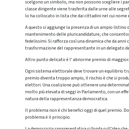
scelgono un simbolo, ma non possono scegliere i par
classe dirigente viene trasferita dalle urne alle segret
lo ha collocato in lista che dai cittadini nel cui nom
A questo si aggiunge la presenza di un ampio listino 
mantenimento delle pluricandidature, che consentono a
fedelissimi. Si rafforza così una dinamica che da anni c
trasformazione del rappresentante in un delegato del 
Altro punto delicato è l’ abnorme premio di maggior
Ogni sistema elettorale deve trovare un equilibrio tr
premio diventa troppo ampio, il rischio è che si prod
elettori. Una coalizione può ottenere una determinat
molto più elevata di seggi in Parlamento, con un effet
natura della rappresentanza democratica.
Il problema non è chi benefici oggi di quel premio. Do
problema è il principio.
La democrazia rappresentativa si fonda sull’idea che 