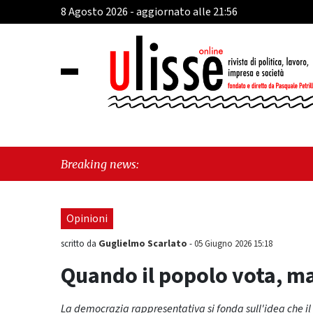
8 Agosto 2026 - aggiornato alle 21:56
"Cava de
Breaking news:
sull'ult
Opinioni
Guglielmo Scarlato
scritto da
-
05 Giugno 2026 15:18
Quando il popolo vota, ma
La democrazia rappresentativa si fonda sull'idea che i