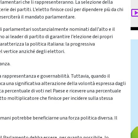
lamentari che li rappresenteranno. La selezione della
erie dei partiti. L’eletto finisce così per dipendere più da chi
e eserciterà il mandato parlamentare.
di parlamentari sostanzialmente nominati dall’alto e il
i leader di partito di garantire l’elezione dei propri
aratterizza la politica italiana: la progressiva
vertice anziché degli elettori.
anza.
a rappresentanza e governabilità. Tuttavia, quando il
uca una significativa alterazione della volontà espressa dagli
a percentuale di voti nel Paese e ricevere una percentuale
to moltiplicatore che finisce per incidere sulla stessa
mani potrebbe beneficiarne una forza politica diversa. Il
il Parlamento debba essere, per quanto possibile, lo