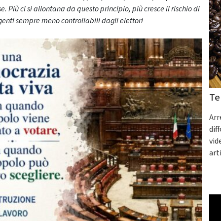
. Più ci si allontana da questo principio, più cresce il rischio di
enti sempre meno controllabili dagli elettori
Te
Arr
dif
vid
art