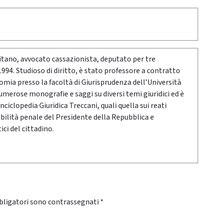
itano, avvocato cassazionista, deputato per tre
l 1994. Studioso di diritto, è stato professore a contratto
nomia presso la facoltà di Giurisprudenza dell’Università
umerose monografie e saggi su diversi temi giuridici ed è
Enciclopedia Giuridica Treccani, quali quella sui reati
abilità penale del Presidente della Repubblica e
tici del cittadino.
bligatori sono contrassegnati
*