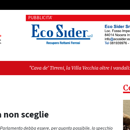
PUBBLICITA'
’ Tirreni, la Villa Vecchia oltre i vandali: il vero nodo è il se
ima seduta consiliare: “Serve chiarezza!”"
C
 non sceglie
l Parlamento debba essere, per quanto possibile, lo specchio