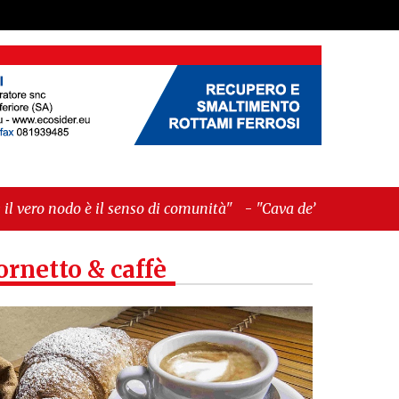
nso di comunità"
-
"Cava de’ Tirreni, La Fratellanza
ornetto & caffè