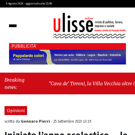
9 Agosto 2026 - aggiornato alle 15:49
PUBBLICITA'
Breaking
"Cava de’ Tirreni, la Villa Vecchia oltre i
news:
vandali: il vero nodo è il senso di comunità"
-
"Cava de’ Tirreni, La Fratellanza sull'ultima
seduta consiliare: “Serve chiarezza!”"
Opinioni
Gennaro Pierri
scritto da
-
25 Settembre 2023 13:19