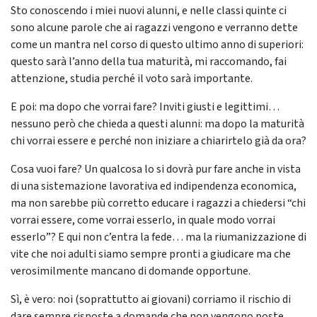
Sto conoscendo i miei nuovi alunni, e nelle classi quinte ci
sono alcune parole che ai ragazzi vengono e verranno dette
come un mantra nel corso di questo ultimo anno di superiori:
questo sarà l’anno della tua maturità, mi raccomando, fai
attenzione, studia perché il voto sarà importante.
E poi: ma dopo che vorrai fare? Inviti giusti e legittimi…
nessuno però che chieda a questi alunni: ma dopo la maturità
chi vorrai essere e perché non iniziare a chiarirtelo già da ora?
Cosa vuoi fare? Un qualcosa lo si dovrà pur fare anche in vista
di una sistemazione lavorativa ed indipendenza economica,
ma non sarebbe più corretto educare i ragazzi a chiedersi “chi
vorrai essere, come vorrai esserlo, in quale modo vorrai
esserlo”? E qui non c’entra la fede… ma la riumanizzazione di
vite che noi adulti siamo sempre pronti a giudicare ma che
verosimilmente mancano di domande opportune.
Sì, è vero: noi (soprattutto ai giovani) corriamo il rischio di
dare sempre risposte a domande che non vengono poste.