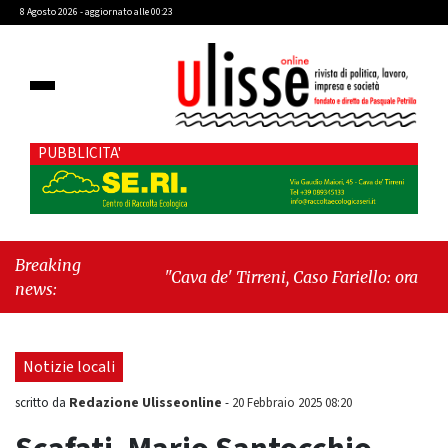
8 Agosto 2026 - aggiornato alle 00:23
PUBBLICITA'
Breaking
"Cava de' Tirreni, Caso Fariello: ora torniamo
news:
ai problemi veri"
-
"Cava de' Tirreni, quando
la burocrazia dimentica perché esiste"
Notizie locali
Redazione Ulisseonline
scritto da
-
20 Febbraio 2025 08:20