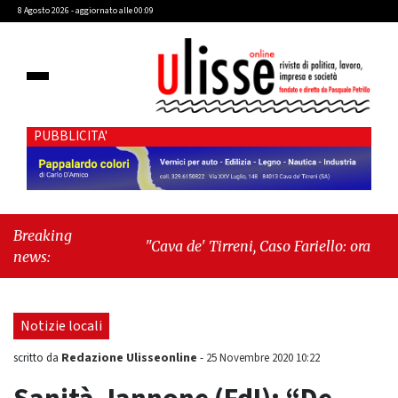
8 Agosto 2026 - aggiornato alle 00:09
PUBBLICITA'
Breaking
"Cava de' Tirreni, Caso Fariello: ora torniamo
news:
ai problemi veri"
-
"Cava de' Tirreni, quando
la burocrazia dimentica perché esiste"
Notizie locali
Redazione Ulisseonline
scritto da
-
25 Novembre 2020 10:22