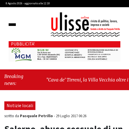
8 Agosto 2026 - aggiornato alle 12:18
PUBBLICITA'
Breaking
"Cava de’ Tirreni, la Villa Vecchia oltre i
news:
vandali: il vero nodo è il senso di comunità"
-
"Cava de’ Tirreni, La Fratellanza sull'ultima
seduta consiliare: “Serve chiarezza!”"
Notizie locali
Pasquale Petrillo
scritto da
-
29 Luglio 2017 06:26