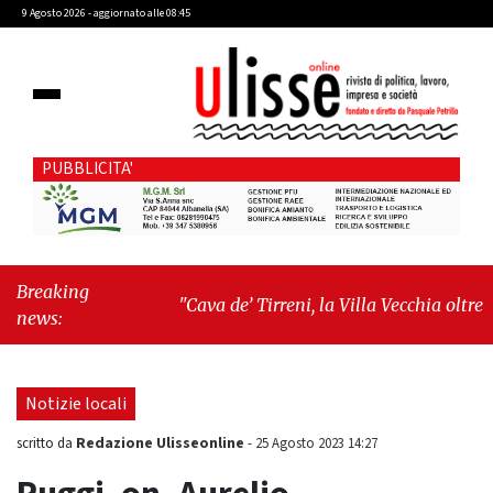
9 Agosto 2026 - aggiornato alle 08:45
PUBBLICITA'
Breaking
"Cava de’ Tirreni, la Villa Vecchia oltre i
news:
vandali: il vero nodo è il senso di comunità"
-
"Cava de’ Tirreni, La Fratellanza sull'ultima
seduta consiliare: “Serve chiarezza!”"
Notizie locali
Redazione Ulisseonline
scritto da
-
25 Agosto 2023 14:27