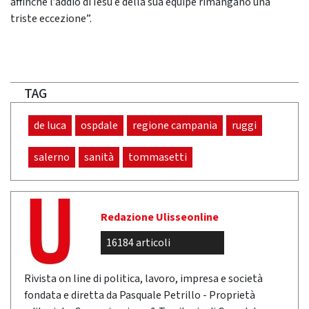
affinché l’addio di Iesu e della sua equipe rimangano una
triste eccezione”.
TAG
de luca
ospdale
regione campania
ruggi
salerno
sanità
tommasetti
Redazione Ulisseonline
16184 articoli
Rivista on line di politica, lavoro, impresa e società
fondata e diretta da Pasquale Petrillo - Proprietà