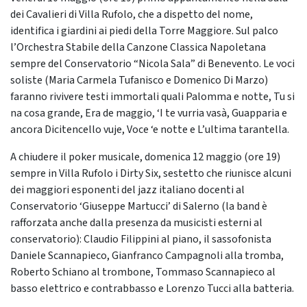
dei Cavalieri di Villa Rufolo, che a dispetto del nome,
identifica i giardini ai piedi della Torre Maggiore. Sul palco
l’Orchestra Stabile della Canzone Classica Napoletana
sempre del Conservatorio “Nicola Sala” di Benevento. Le voci
soliste (Maria Carmela Tufanisco e Domenico Di Marzo)
faranno rivivere testi immortali quali Palomma e notte, Tu si
na cosa grande, Era de maggio, ‘I te vurria vasà, Guapparia e
ancora Dicitencello vuje, Voce ‘e notte e L’ultima tarantella.
A chiudere il poker musicale, domenica 12 maggio (ore 19)
sempre in Villa Rufolo i Dirty Six, sestetto che riunisce alcuni
dei maggiori esponenti del jazz italiano docenti al
Conservatorio ‘Giuseppe Martucci’ di Salerno (la band è
rafforzata anche dalla presenza da musicisti esterni al
conservatorio): Claudio Filippini al piano, il sassofonista
Daniele Scannapieco, Gianfranco Campagnoli alla tromba,
Roberto Schiano al trombone, Tommaso Scannapieco al
basso elettrico e contrabbasso e Lorenzo Tucci alla batteria.