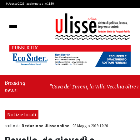
9 Agosto 2026 - aggiornato alle 11:50
PUBBLICITA'
Breaking
"Cava de’ Tirreni, la Villa Vecchia oltre i
news:
vandali: il vero nodo è il senso di comunità"
-
"Cava de’ Tirreni, La Fratellanza sull'ultima
seduta consiliare: “Serve chiarezza!”"
Notizie locali
Redazione Ulisseonline
scritto da
-
08 Maggio 2019 12:26